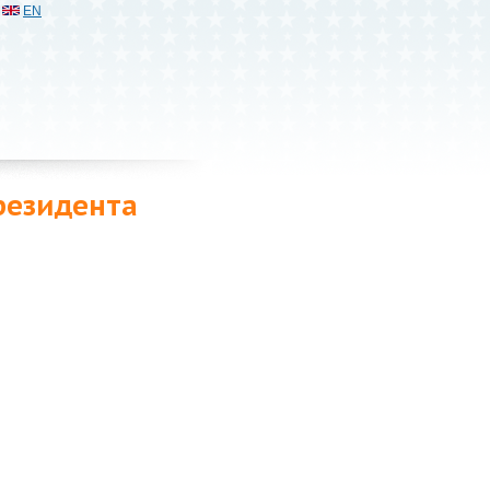
EN
резидента