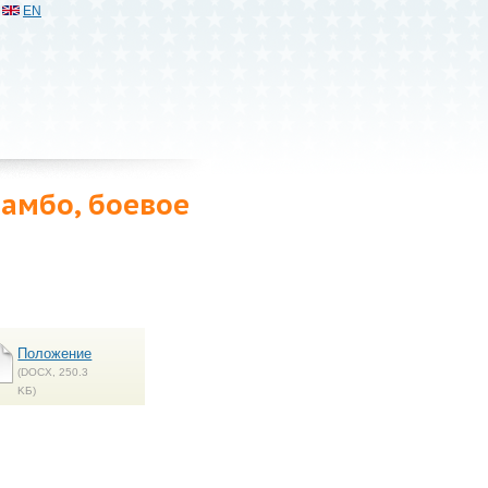
EN
самбо, боевое
Положение
(DOCX, 250.3
KБ)