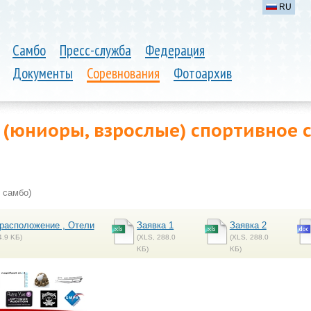
RU
Самбо
Пресс-служба
Федерация
Документы
Соревнования
Фотоархив
(юниоры, взрослые) спортивное 
 самбо)
расположение , Отели
Заявка 1
Заявка 2
4.9 KБ)
(XLS, 288.0
(XLS, 288.0
KБ)
KБ)