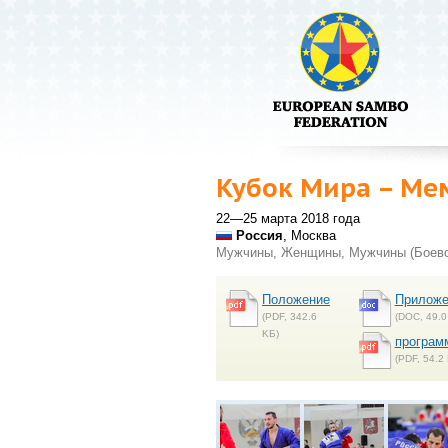
Кубок Мира – Ме
22—25 марта 2018 года
Россия
, Москва
Мужчины, Женщины, Мужчины (Боево
Положение
Приложе
(PDF, 342.6
(DOC, 49.0
KБ)
програм
(PDF, 54.2