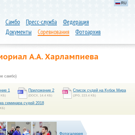
RU
Самбо
Пресс-служба
Федерация
Документы
Соревнования
Фотоархив
мориал А.А. Харлампиева
е самбо)
ние 1
Приложение 2
Список судей на Кубок Мира
 KБ)
(DOCX, 14.4 KБ)
(JPG, 223.4 KБ)
ма семинара судей 2018
 KБ)
Фотогалерея