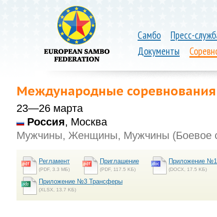
Самбо
Пресс-служб
Документы
Соревн
Международные соревнования
23—26 марта
Россия
, Москва
Мужчины, Женщины, Мужчины (Боевое 
Регламент
Приглашение
Приложение №1 
(PDF, 3.3 MБ)
(PDF, 117.5 KБ)
(DOCX, 17.5 KБ)
Приложение №3 Трансферы
(XLSX, 13.7 KБ)
.