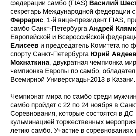
федерации самбо (FIAS)
Василий Шес
секретарь Международной федерации 
Феррарис
,
1-й
вице-президент FIAS, п
самбо Санкт-Петербурга
Андрей Клям
Европейской и Всероссийской федерац
Елисеев
и председатель Комитета по ф
спорту Санкт-Петербурга
Юрий Авдее
Мохнаткина
, двукратная чемпионка мир
чемпионка Европы по самбо, обладател
Всемирной Универсиады-2013
в Казани.
Чемпионат мира по самбо среди мужчин
самбо пройдет c 22 по 24 ноября в Санк
Соревнования, которые состоятся в ДС
кульминацией торжественных меропри
летию
самбо. Участие в соревнованиях 