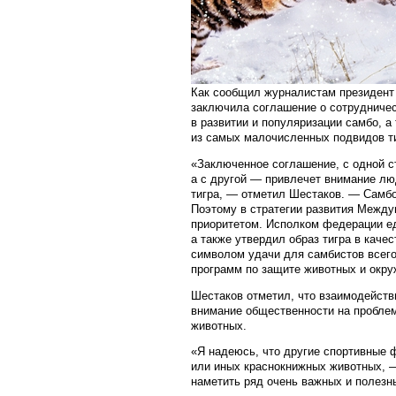
Как сообщил журналистам президент
заключила соглашение о сотрудничес
в развитии и популяризации самбо, а
из самых малочисленных подвидов ти
«Заключенное соглашение, с одной с
а с другой — привлечет внимание лю
тигра, — отметил Шестаков. — Самбо 
Поэтому в стратегии развития Межд
приоритетом. Исполком федерации ед
а также утвердил образ тигра в каче
символом удачи для самбистов всего
программ по защите животных и окр
Шестаков отметил, что взаимодейств
внимание общественности на проблему
животных.
«Я надеюсь, что другие спортивные 
или иных краснокнижных животных, 
наметить ряд очень важных и полезн