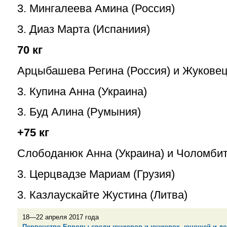
3. Мингалеева Амина (Россия)
3. Диаз Марта (Испаниия)
70 кг
Арцыбашева Регина (Россия) и Жуковец
3. Купина Анна (Украина)
3. Буд Алина (Румыния)
+75 кг
Слободанюк Анна (Украина) и Чоломбит
3. Церцвадзе Мариам (Грузия)
3. Казлаускайте Жустина (Литва)
18—22 апреля 2017 года
Первенство Европы среди юниоров и юниорок, юношей и д