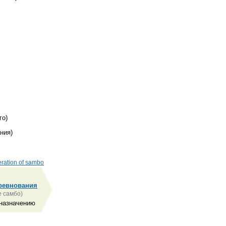
го)
ния)
deration of sambo
ревнования
 самбо)
 назначению