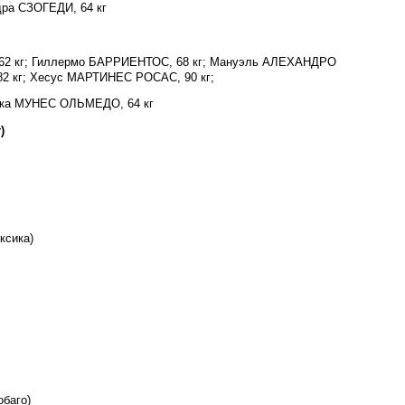
дра СЗОГЕДИ, 64 кг
2 кг; Гиллермо БАРРИЕНТОС, 68 кг; Мануэль АЛЕХАНДРО
2 кг; Хесус МАРТИНЕС РОСАС, 90 кг;
ика МУНЕС ОЛЬМЕДО, 64 кг
)
ксика)
баго)