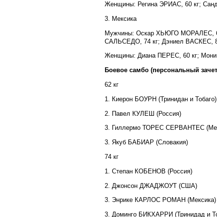
Женщины: Регина ЭРИАС, 60 кг; Сан
3. Мексика
Мужчины: Оскар ХЬЮГО МОРАЛЕС, 6
САЛЬСЕДО, 74 кг; Дэниел ВАСКЕС, 8
Женщины: Диана ПЕРЕС, 60 кг; Мон
Боевое самбо (персональный зачет
62 кг
1. Киерон БОУРН (Тринидан и Тобаго)
2. Павел КУЛЕШ (Россия)
3. Гиллермо ТОРЕС СЕРВАНТЕС (Ме
3. Якуб БАБИАР (Словакия)
74 кг
1. Степан КОБЕНОВ (Россия)
2. Джонсон ДЖАДЖОУТ (США)
3. Энрике КАРЛОС РОМАН (Мексика)
3. Доминго БИКХАРРИ (Тринидад и То