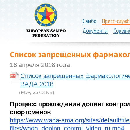
Самбо
Пресс-служб
Документы
Соревн
Список запрещенных фармакол
18 апреля 2018 года
Список запрещенных фармакологиче
ВАДА 2018
(PDF, 257.3 KБ)
Процесс прохождения допинг контро
спортсменов
https://www.wada-ama.org/
sites/default/fil
files/wada_doping_control_
video_ru.mp4