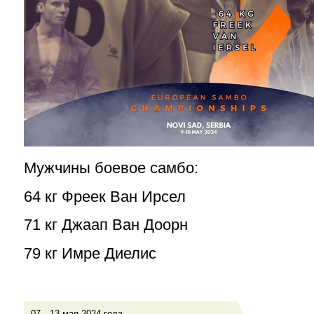
Мужчины боевое самбо:
64 кг Фреек Ван Ирсел
71 кг Джаап Ван Доорн
79 кг Имре Диелис
07—13 мая 2024 года