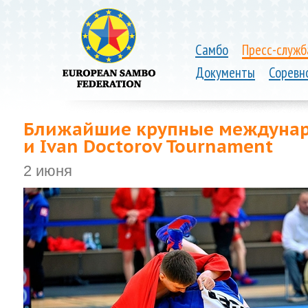
Самбо
Пресс-служб
Документы
Соревн
Ближайшие крупные междунар
и Ivan Doctorov Tournament
2 июня