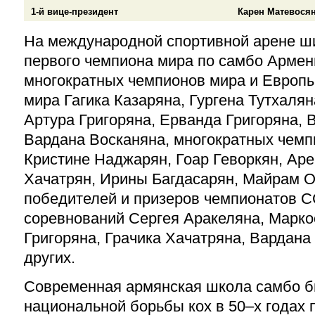
1-й вице-президент
Карен Матевося
На международной спортивной арене ш
первого чемпиона мира по самбо Армен
многократных чемпионов мира и Европы
мира Гагика Казаряна, Гургена Тутхалян
Артура Григоряна, Ерванда Григоряна, 
Вардана Восканяна, многократных чемп
Кристине Наджарян, Гоар Геворкян, Аре
Хачатрян, Ирины Багдасарян, Майрам О
победителей и призеров чемпионатов 
соревнований Сергея Аракеляна, Марк
Григоряна, Грачика Хачатряна, Вардана
других.
Современная армянская школа самбо б
национальной борьбы кох в 50–х годах 