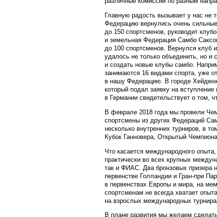
различные комиссии по разным напр
Главную радость вызывает у нас не т
Федерацию вернулись очень сильные 
до 150 спортсменов, руководит клуб
и земельная Федерация Самбо Саксон
до 100 спортсменов. Вернулся клуб 
удалось не только объединить, но и
и создать новые клубы самбо. Наприм
занимаются 16 видами спорта, уже от
в нашу Федерацию. В городе Хейденх
который подал заявку на вступление
в Германии свидетельствует о том, 
В феврале 2018 года мы провели Чем
спортсмены из других Федераций Са
несколько внутренних турниров, в то
Кубок Ганновера, Открытый Чемпиона
Что касается международного опыта, 
практически во всех крупных междун
так и ФИАС. Два бронзовых призера 
первенстве Голландии и Гран-при Па
в первенствах Европы и мира, на ме
спортсменам не всегда хватает опыт
на взрослых международных турнирах
В плане развития мы желаем сделать