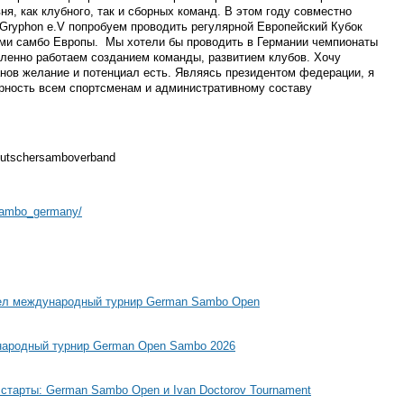
, как клубного, так и сборных команд. В этом году совместно
ryphon e.V попробуем проводить регулярной Европейский Кубок
и самбо Европы. Мы хотели бы проводить в Германии чемпионаты
иленно работаем созданием команды, развитием клубов. Хочу
анов желание и потенциал есть. Являясь президентом федерации, я
рность всем спортсменам и административному составу
eutschersamboverband
sambo_germany/
шел международный турнир German Sambo Open
народный турнир German Open Sambo 2026
тарты: German Sambo Open и Ivan Doctorov Tournament