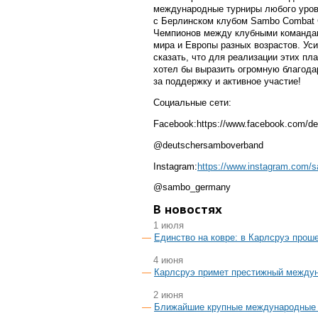
международные турниры любого уровня
с Берлинском клубом Sambo Combat G
Чемпионов между клубными командам
мира и Европы разных возрастов. Ус
сказать, что для реализации этих пл
хотел бы выразить огромную благода
за поддержку и активное участие!
Социальные сети:
Facebook:https://www.facebook.com/d
@deutschersamboverband
Instagram:
https://www.instagram.com/
@sambo_germany
В новостях
1 июля
Единство на ковре: в Карлсруэ про
4 июня
Карлсруэ примет престижный между
2 июня
Ближайшие крупные международные с