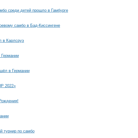
мбо среди детей прошло в Гамбурге
оевому самбо в Бад-Киссингене
л в Карлсруэ
 Германии
шёл в Германии
UP 2022»
Рождения!
мании
й турнир по самбо