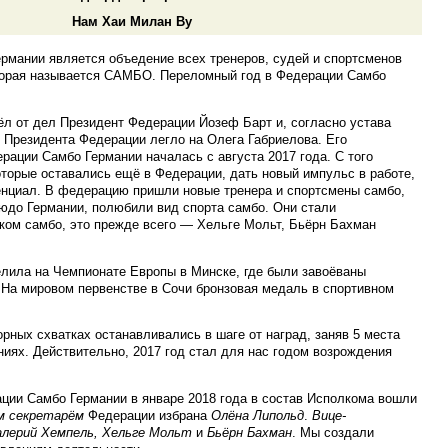
Нам Хаи Милан Ву
рмании является объедение всех тренеров, судей и спортсменов
орая называется САМБО. Переломный год в Федерации Самбо
ёл от дел Президент Федерации Йозеф Барт и, согласно устава
 Президента Федерации легло на Олега Габриелова. Его
рации Самбо Германии началась с августа 2017 года. С того
оторые оставались ещё в Федерации, дать новый импульс в работе,
тенциал. В федерацию пришли новые тренера и спортсмены самбо,
юдо Германии, полюбили вид спорта самбо. Они стали
ом самбо, это прежде всего — Хельге Мольт, Бьёрн Бахман
елила на Чемпионате Европы в Минске, где были завоёваны
 На мировом первенстве в Сочи бронзовая медаль в спортивном
рных схватках останавливались в шаге от наград, заняв 5 места
ниях. Действительно, 2017 год стал для нас годом возрождения
ции Самбо Германии в январе 2018 года в состав Исполкома вошли
м секретарём
Федерации избрана
Олёна Липольд
.
Вице-
алерий Хемпель, Хельге Мольт
и
Бьёрн Бахман
. Мы создали