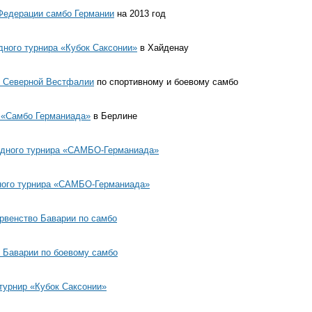
Федерации самбо Германии
на 2013 год
ного турнира «Кубок Саксонии»
в Хайденау
 Северной Вестфалии
по спортивному и боевому самбо
 «Самбо Германиада»
в Берлине
дного турнира «САМБО-Германиада»
ного турнира «САМБО-Германиада»
рвенство Баварии по самбо
 Баварии по боевому самбо
урнир «Кубок Саксонии»