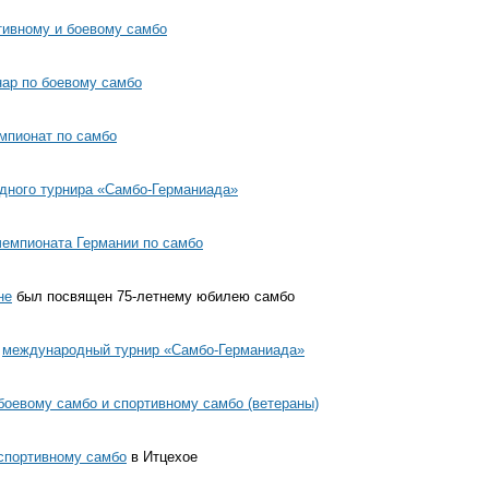
тивному и боевому самбо
нар по боевому самбо
мпионат по самбо
ного турнира «Самбо-Германиада»
чемпионата Германии по самбо
не
был посвящен
75-летнему
юбилею самбо
т
международный турнир «Самбо-Германиада»
боевому самбо и спортивному самбо (ветераны)
спортивному самбо
в Итцехое