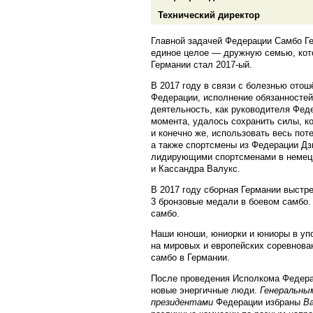
Технический директор
Главной задачей Федерации Самбо Ге
единое целое — дружную семью, кот
Германии стал 2017-ый.
В 2017 году в связи с болезнью отош
Федерации, исполнение обязанностей
деятельность, как руководителя Феде
момента, удалось сохранить силы, к
и конечно же, использовать весь по
а также спортсмены из Федерации Дз
лидирующими спортсменами в немецк
и Кассандра Валукс.
В 2017 году сборная Германии выстр
3 бронзовые медали в боевом самбо.
самбо.
Наши юноши, юниорки и юниоры в упо
на мировых и европейских соревнова
самбо в Германии.
После проведения Исполкома Федера
новые энергичные люди.
Генеральны
президентами
Федерации избраны
В