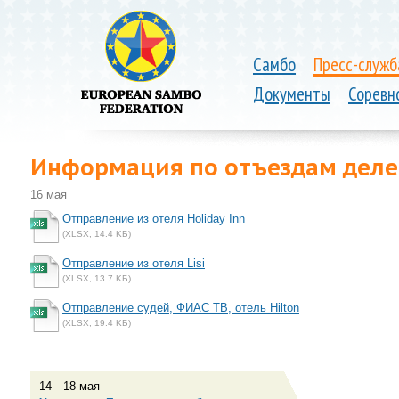
Самбо
Пресс-служб
Документы
Соревн
Информация по отъездам дел
16 мая
Отправление из отеля Holiday Inn
(XLSX, 14.4 KБ)
Отправление из отеля Lisi
(XLSX, 13.7 KБ)
Отправление судей, ФИАС ТВ, отель Hilton
(XLSX, 19.4 KБ)
14—18 мая