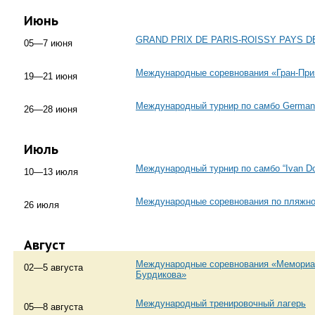
Июнь
GRAND PRIX DE PARIS-ROISSY PAYS 
05—7 июня
Международные соревнования «Гран-При
19—21 июня
Международный турнир по самбо Germa
26—28 июня
Июль
Международный турнир по самбо “Ivan Do
10—13 июля
Международные соревнования по пляжн
26 июля
Август
Международные соревнования «Мемориал
02—5 августа
Бурдикова»
Международный тренировочный лагерь
05—8 августа